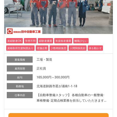
未経験者OK
学歴不問
経験者優遇
有資格者優遇
離職少ない
資格取得支援制度あり
老舗企業
少数精鋭集団
人間関係良好
体を動かす
工場・製造
募集職種
正社員
雇用形態
165,000円～300,000円
給与
北海道釧路市星が浦南1-1-18
勤務地
【自動車整備スタッフ】 各種自動車の一般整備･
仕事内容
車検整備･定期点検業務を担当していただきます...