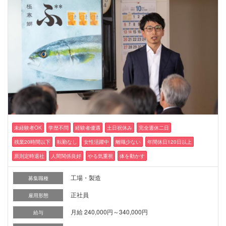
未経験者OK
学歴不問
経験者優遇
土日祝休み
完全週休二日
残業20時間以下
転勤なし
女性活躍中
離職少ない
年間休日120日以上
原則定時退社
人間関係良好
やる気重視
体を動かす
工場・製造
募集職種
正社員
雇用形態
月給 240,000円～340,000円
給与