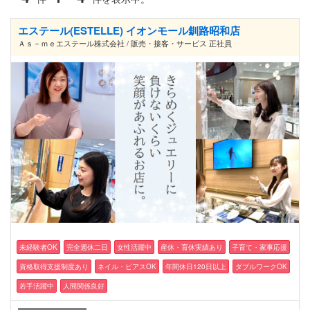
エステール(ESTELLE) イオンモール釧路昭和店
Ａｓ－ｍｅエステール株式会社 / 販売・接客・サービス 正社員
未経験者OK
完全週休二日
女性活躍中
産休・育休実績あり
子育て・家事応援
資格取得支援制度あり
ネイル・ピアスOK
年間休日120日以上
ダブルワークOK
若手活躍中
人間関係良好