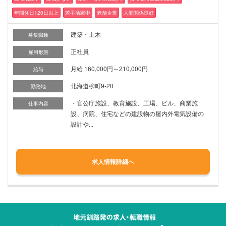
年間休日120日以上
若手活躍中
老舗企業
人間関係良好
建築・土木
募集職種
正社員
雇用形態
月給 160,000円～210,000円
給与
北海道柳町9-20
勤務地
・官公庁施設、教育施設、工場、ビル、商業施
仕事内容
設、病院、住宅などの建設物の屋内外電気設備の
設計や...
求人情報詳細へ