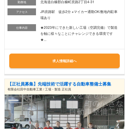
北海道白糠郡白糠町庶路2丁目4-31
勤務地
JR庶路駅 徒歩2分 ※マイカー通勤OK/敷地内駐車
アクセス
場あり
★2023年にできた新しい工場（空調完備）で製造
仕事内容
を軸に様々なことにチャレンジできる環境です
★...
求人情報詳細へ
【正社員募集】先端技術で活躍する自動車整備士募集
有限会社田中自動車工業 / 工場・製造 正社員